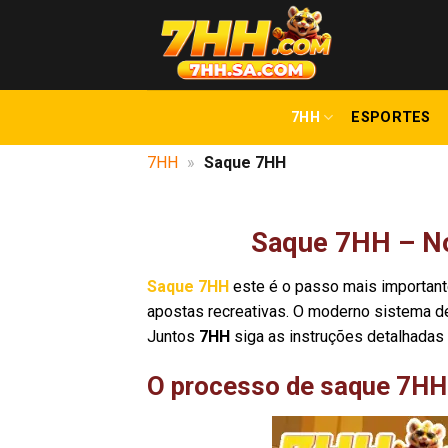
Skip
to
content
7HH
ESPORTES
7HH
»
Saque 7HH
Saque 7HH – No
Saque 7HH
este é o passo mais important
apostas recreativas. O moderno sistema d
Juntos
7HH
siga as instruções detalhadas 
O processo de saque 7HH 