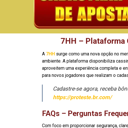
7HH – Plataforma 
A
7HH
surge como uma nova opção no merc
ambiente. A plataforma disponibiliza cassi
aproveitem uma experiência completa e env
para novos jogadores que realizam o cadas
Cadastre-se agora, receba bônu
https://proteste.br.com/
FAQs – Perguntas Freque
Com foco em proporcionar segurança, clare