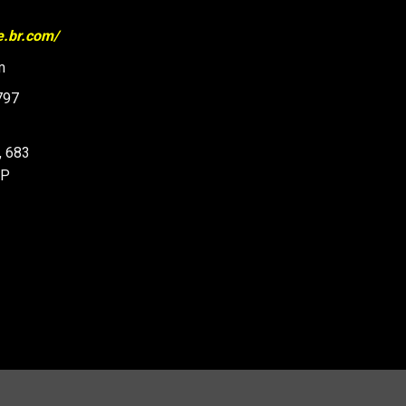
te.br.com/
m
797
, 683
SP