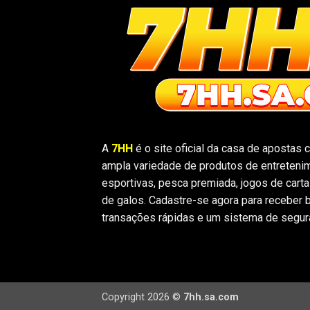
A
7HH
é o site oficial da casa de apostas 
ampla variedade de produtos de entreteni
esportivas, pesca premiada, jogos de carta
de galos. Cadastre-se agora para receber b
transações rápidas e um sistema de segur
Copyright 2026 ©
7hh.sa.com